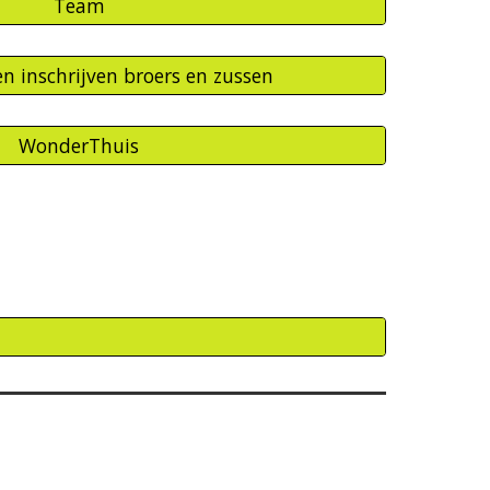
Team
 inschrijven broers en zussen
WonderThuis