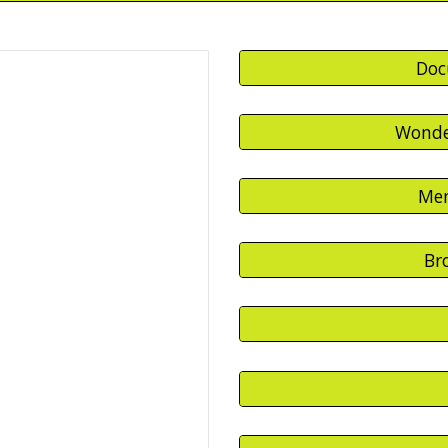
Doc
Wonde
Men
Br