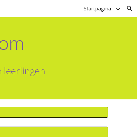
Startpagina
ion
kom
 leerlingen