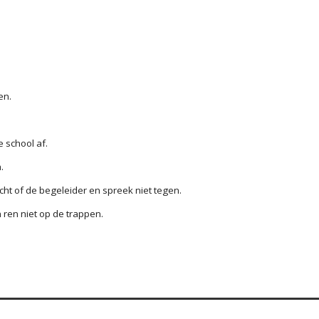
en.
e school af.
.
cht of de begeleider en spreek niet tegen.
n ren niet op de trappen.